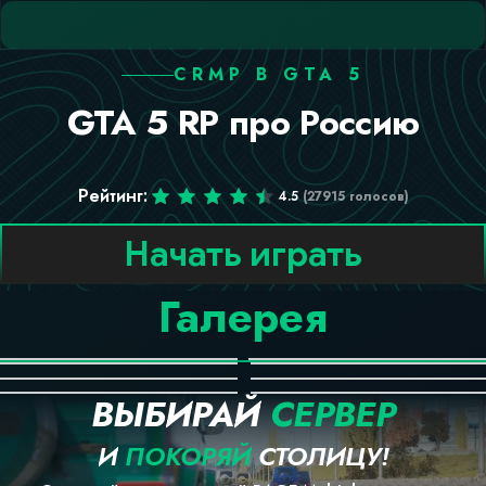
CRMP В GTA 5
GTA 5 RP про Россию
Рейтинг
:
4.5
(
27915
голосов
)
Начать играть
Галерея
ВЫБИРАЙ
СЕРВЕР
И
ПОКОРЯЙ
СТОЛИЦУ!