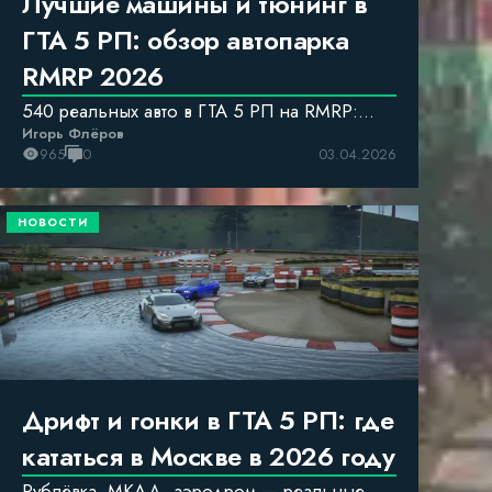
Лучшие машины и тюнинг в
ГТА 5 РП: обзор автопарка
RMRP 2026
540 реальных авто в ГТА 5 РП на RMRP:
Игорь Флёров
ВАЗ, ГАЗ, УАЗ, BMW, Mercedes, Haval.
965
0
03.04.2026
НОВОСТИ
Дрифт и гонки в ГТА 5 РП: где
кататься в Москве в 2026 году
Рублёвка, МКАД, аэродром — реальные