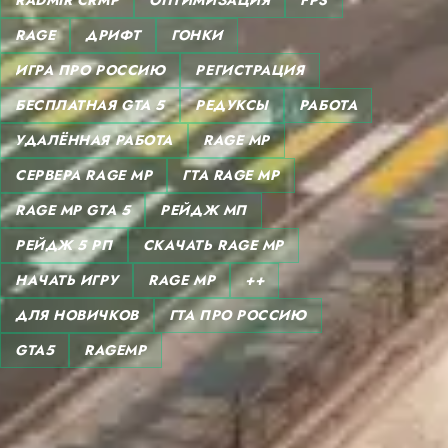
RADMIR CRMP
ОПТИМИЗАЦИЯ
FPS
RAGE
ДРИФТ
ГОНКИ
ИГРА ПРО РОССИЮ
РЕГИСТРАЦИЯ
БЕСПЛАТНАЯ GTA 5
РЕДУКСЫ
РАБОТА
УДАЛЁННАЯ РАБОТА
RAGE MP
СЕРВЕРА RAGE MP
ГТА RAGE MP
RAGE MP GTA 5
РЕЙДЖ МП
РЕЙДЖ 5 РП
СКАЧАТЬ RAGE MP
НАЧАТЬ ИГРУ
RAGE MP
++
ДЛЯ НОВИЧКОВ
ГТА ПРО РОССИЮ
GTA5
RAGEMP