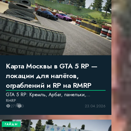
Карта Москвы в GTA 5 RP —
локации для налётов,
ограблений и RP на RMRP
GTA 5 RP: Кремль, Арбат, панельки,
RMRP
Рублёвка — разбор лучших локаций RMRP
271
0
23.04.2026
ГАЙДЫ