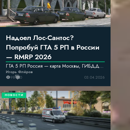
Надоел Лос-Сантос?
Попробуй ГТА 5 РП в России
— RMRP 2026
ГТА 5 РП Россия — карта Москвы, ГИБДД,
Игорь Флёров
ВАЗы и панельки вместо Лос-Сантоса
98
0
03.04.2026
НОВОСТИ