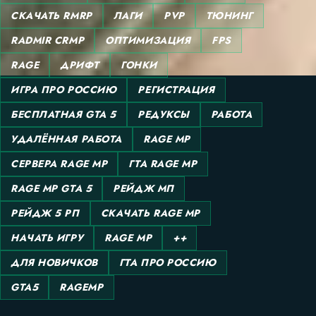
СКАЧАТЬ RMRP
ЛАГИ
PVP
ТЮНИНГ
RADMIR CRMP
ОПТИМИЗАЦИЯ
FPS
RAGE
ДРИФТ
ГОНКИ
ИГРА ПРО РОССИЮ
РЕГИСТРАЦИЯ
БЕСПЛАТНАЯ GTA 5
РЕДУКСЫ
РАБОТА
УДАЛЁННАЯ РАБОТА
RAGE MP
СЕРВЕРА RAGE MP
ГТА RAGE MP
RAGE MP GTA 5
РЕЙДЖ МП
РЕЙДЖ 5 РП
СКАЧАТЬ RAGE MP
НАЧАТЬ ИГРУ
RAGE MP
++
ДЛЯ НОВИЧКОВ
ГТА ПРО РОССИЮ
GTA5
RAGEMP