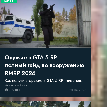
ГАЙДЫ
Оружие в GTA 5 RP —
полный гайд по вооружению
RMRP 2026
Как получить оружие в GTA 5 RP: лицензия,
Игорь Флёров
чёрный рынок, фракционное вооружение.
916
0
23.04.2026