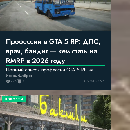
Профессии в GTA 5 RP: ДПС,
врач, бандит — кем стать на
RMRP в 2026 году
Полный список профессий GTA 5 RP на
Игорь Флёров
сервере RMRP: госслужба, криминал,
975
0
05.04.2026
бизнес
НОВОСТИ