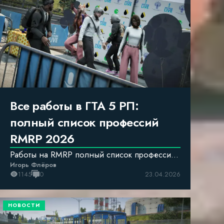
Все работы в ГТА 5 РП:
полный список профессий
RMRP 2026
Работы на RMRP полный список профессий
Игорь Флёров
где плтатят больше всего. ГТА 5 Россия
1145
0
23.04.2026
НОВОСТИ