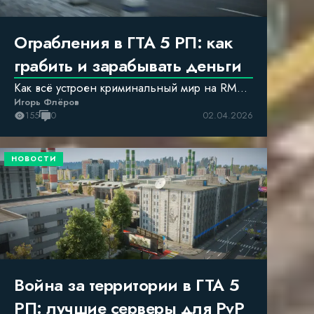
Ограбления в ГТА 5 РП: как
грабить и зарабывать деньги
Как всё устроен криминальный мир на RMRP
Игорь Флёров
и с чего начать. Попробуй сам.
155
0
02.04.2026
НОВОСТИ
Война за территории в ГТА 5
РП: лучшие серверы для PvP