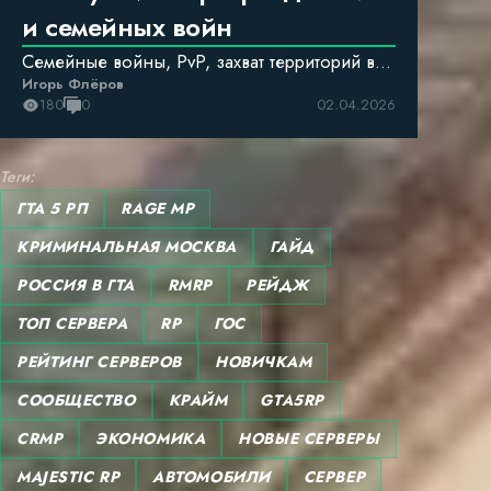
и семейных войн
Семейные войны, PvP, захват территорий в
Игорь Флёров
ГТА РП — разбираем лучшие сервера.
180
0
02.04.2026
Теги:
ГТА 5 РП
RAGE MP
КРИМИНАЛЬНАЯ МОСКВА
ГАЙД
РОССИЯ В ГТА
RMRP
РЕЙДЖ
ТОП СЕРВЕРА
RP
ГОС
РЕЙТИНГ СЕРВЕРОВ
НОВИЧКАМ
СООБЩЕСТВО
КРАЙМ
GTA5RP
CRMP
ЭКОНОМИКА
НОВЫЕ СЕРВЕРЫ
MAJESTIC RP
АВТОМОБИЛИ
СЕРВЕР