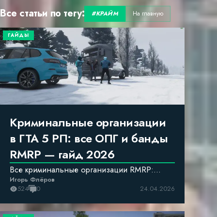
Все статьи по тегу:
#
КРАЙМ
На главную
ГАЙДЫ
Криминальные организации
в ГТА 5 РП: все ОПГ и банды
RMRP — гайд 2026
Все криминальные организации RMRP:
Игорь Флёров
Иерархия, вербовка, дресс-код, как вступить
524
0
24.04.2026